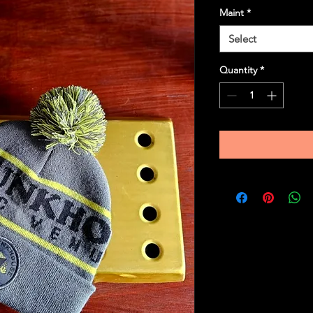
Maint
*
Select
Quantity
*